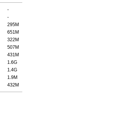
-
-
295M
651M
322M
507M
431M
1.6G
1.4G
1.9M
432M