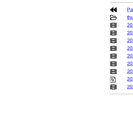
Pa
th
20
20
20
20
20
20
20
20
20