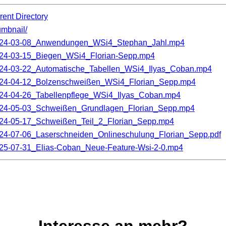
rent Directory
umbnail/
24-03-08_Anwendungen_WSi4_Stephan_Jahl.mp4
24-03-15_Biegen_WSi4_Florian-Sepp.mp4
24-03-22_Automatische_Tabellen_WSi4_Ilyas_Coban.mp4
24-04-12_Bolzenschweißen_WSi4_Florian_Sepp.mp4
24-04-26_Tabellenpflege_WSi4_Ilyas_Coban.mp4
24-05-03_Schweißen_Grundlagen_Florian_Sepp.mp4
24-05-17_Schweißen_Teil_2_Florian_Sepp.mp4
24-07-06_Laserschneiden_Onlineschulung_Florian_Sepp.pdf
25-07-31_Elias-Coban_Neue-Feature-Wsi-2-0.mp4
Interesse an mehr?